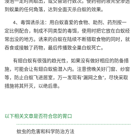
浸泡一定时间取出，或交替进行数次。使药物药液完全渗透
到蚁巢的任何角落，达到全面灭杀白蚁的效果。
4、毒饵诱杀法：用白蚁喜爱的食物、助剂、药剂按一
定比例配合，制成不同类型的毒饵，使用时把它放在白蚁经
常出没的地方。诱来的白蚁在陆续不断猎取食物的同时，就
吞食或接触了药物，最后传播致全巢白蚁死亡。
有翅白蚁有很强的趋光性，如果没有做好相应的防备措
施，可能会让有翅白蚁偷潜入内。注意傍晚关好门窗、纱窗
等，防止白蚁飞进居室，万一发现有“漏网之鱼”，尽快采取
措施将其歼灭，以绝后患。
以下相关文章是否符合您的胃口
蚊虫的危害和科学防治方法