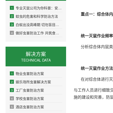
专业灭鼠公司为你科普：安全灭鼠小妙招
1
重点一：综合体内
蚊虫的危害和科学防治方法
2
白蚁出没高峰期 切勿盲目消杀
3
做好虫害防治工作 共筑食品安全防线
4
统一灭鼠作业频
分析综合体内鼠类
解决方案
TECHNICAL DATA
统一灭鼠作业方
物业虫害防治方案
1
在对综合体进行灭
娱乐场所虫害解决方案
2
与工作人员进行细致
工厂虫害防治方案
3
施的建设和完善，防
学校虫害防治方案
4
酒店虫害防治方案
5